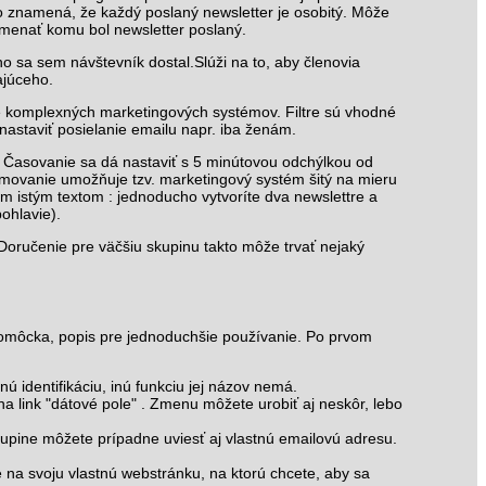
To znamená, že každý poslaný newsletter je osobitý. Môže
amenať komu bol newsletter poslaný.
ho sa sem návštevník dostal.Slúži na to, aby členovia
ajúceho.
e komplexných marketingových systémov. Filtre sú vhodné
 nastaviť posielanie emailu napr. iba ženám.
ť. Časovanie sa dá nastaviť s 5 minútovou odchýlkou od
gramovanie umožňuje tzv. marketingový systém šitý na mieru
ým istým textom : jednoducho vytvoríte dva newslettre a
pohlavie).
 Doručenie pre väčšiu skupinu takto môže trvať nejaký
pomôcka, popis pre jednoduchšie používanie. Po prvom
 identifikáciu, inú funkciu jej názov nemá.
a link "dátové pole" . Zmenu môžete urobiť aj neskôr, lebo
 skupine môžete prípadne uviesť aj vlastnú emailovú adresu.
te na svoju vlastnú webstránku, na ktorú chcete, aby sa