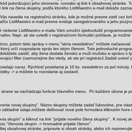
d potvrdzujúci jeho otvorenie, rovnako aj link k obsahovej stránke. 
link na člena skupiny, podľa ktorého ListMaestro e-mail dokáže zazn
 Vás navedie na registračnú stránku, kde je možné presne zistiť cez ko
iaľčo ListMaestro e-mail presne eviduje zaregistrovaného a jeho pozýv
né riešenie ListMaestro e-mailu Vám umožní zjednodušiť programovani
ilov. Napr. ak ste uviedli v registračnom formulári pohlavie, je možné
ettrov, potom tieto správy v menu "séria newslettrov" môžete načasova
r, ktorý určí rozposlanie správ len istým členom. Toto jednoduché pro
 dokážete zaistiť, aby žena dostala ženskú a muži mužskú e-správu s t
ajúci filter (samozrejme iba vtedy, ak ste pri registrácii žiadali uviesť 
ielajú naraz. Rýchlosť posielania je 10 ks. newslettrov za pol minuty.
tiky -> a môžete tu rozoslanie aj zastaviť.
j strane sa nachádzajú funkcie hlavného menu . Pri každom úkone je 
enie novej skupiny". Názov skupiny môžete zadať ľubovolne, pre vlastnú
o základné údaje,môžete definovať nové pole formulára kliknutím hore n
via skupín" a kliknuť na link "prijatie nového člena skupiny" . K novej
ciu "členovia skupín -> hromadné prijatie členov".
alšej obsahovej stránke, pripravte si obsah stránky, alebo ich nasmeruj