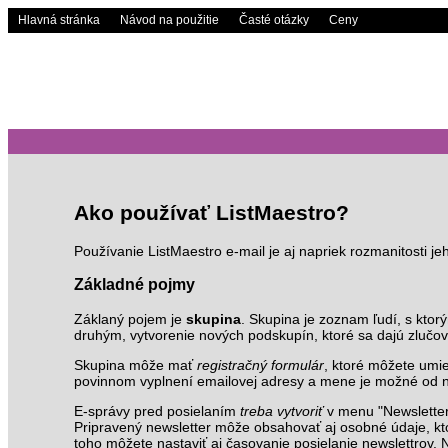
Hlavná stránka
Návod na použitie
Časté otázky
Ceny
Ako používať ListMaestro?
Používanie ListMaestro e-mail je aj napriek rozmanitosti j
Základné pojmy
Záklaný pojem je
skupina
. Skupina je zoznam ľudí, s kto
druhým, vytvorenie nových podskupín, ktoré sa dajú zlučo
Skupina môže mať
registračný formulár
, ktoré môžete umie
povinnom vyplnení emailovej adresy a mene je možné od návš
E-správy pred posielaním
treba vytvoriť
v menu "Newsletters
Pripravený newsletter môže obsahovať aj osobné údaje, ktor
toho môžete nastaviť aj časovanie posielanie newslettro