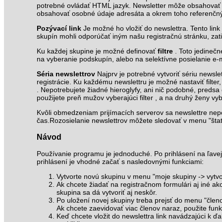
potrebné ovládať HTML jazyk. Newsletter môže obsahovať kó
obsahovať osobné údaje adresáta a okrem toho referenčný 
Pozývací link
Je možné ho vložiť do newslettra. Tento link
skupín mohli odporúčať iným našu registračnú stránku, zat
Ku každej skupine je možné definovať
filtre
. Toto jedineč
na vyberanie podskupín, alebo na selektívne posielanie e-ma
Séria newslettrov
Najprv je potrebné vytvoriť sériu newsl
registrácie. Ku každému newslettru je možné nastaviť filte
. Nepotrebujete žiadné hieroglyfy, ani nič podobné, predsa
použijete preň mužov vyberajúci filter , a na druhý ženy vyber
Kvôli obmedzeniam prijímacích serverov sa newslettre nepos
čas.Rozosielanie newslettrov môžete sledovať v menu "štatis
Návod
Používanie programu je jednoduché. Po prihlásení na ľave
prihlásení je vhodné začať s nasledovnými funkciami:
Vytvorte novú skupinu v menu "moje skupiny -> vytvor
Ak chcete žiadať na registračnom formulári aj iné ak
skupina sa dá vytvoriť aj neskôr.
Po uložení novej skupiny treba prejsť do menu "členo
Ak chcete zaevidovať viac členov naraz, použite funk
Keď chcete vložit do newslettra link navádzajúci k ď