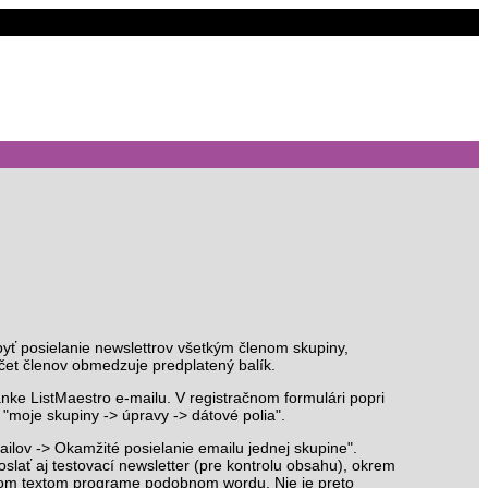
yť posielanie newslettrov všetkým členom skupiny,
čet členov obmedzuje predplatený balík.
ánke ListMaestro e-mailu. V registračnom formulári popri
 "moje skupiny -> úpravy -> dátové polia".
ailov -> Okamžité posielanie emailu jednej skupine".
slať aj testovací newsletter (pre kontrolu obsahu), okrem
chom textom programe podobnom wordu. Nie je preto