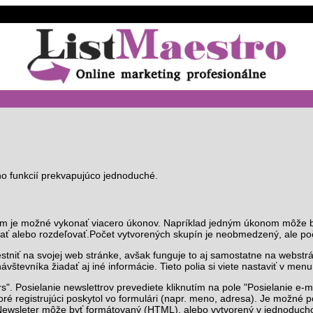
eho funkcií prekvapujúco jednoduché.
rým je možné vykonať viacero úkonov. Napríklad jedným úkonom môže b
vať alebo rozdeľovať.Počet vytvorených skupín je neobmedzený, ale po
stniť na svojej web stránke, avšak funguje to aj samostatne na webstr
tevníka žiadať aj iné informácie. Tieto polia si viete nastaviť v menu
". Posielanie newslettrov prevediete kliknutím na pole "Posielanie e-m
é registrujúci poskytol vo formulári (napr. meno, adresa). Je možné po
v. Newsleter môže byť formátovaný (HTML), alebo vytvorený v jednodu